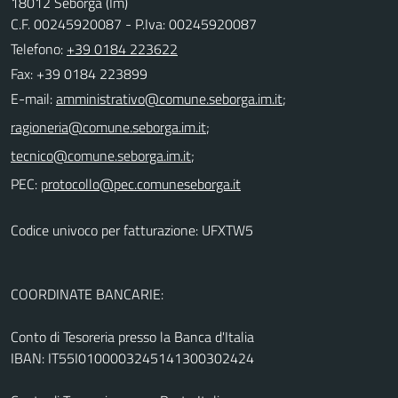
18012 Seborga (Im)
C.F. 00245920087 - P.Iva: 00245920087
Telefono:
+39 0184 223622
Fax: +39 0184 223899
E-mail:
;
;
;
PEC:
Codice univoco per fatturazione: UFXTW5
COORDINATE BANCARIE:
Conto di Tesoreria presso la Banca d'Italia
IBAN: IT55I0100003245141300302424