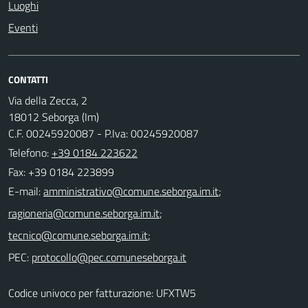
Luoghi
Eventi
CONTATTI
Via della Zecca, 2
18012 Seborga (Im)
C.F. 00245920087 - P.Iva: 00245920087
Telefono:
+39 0184 223622
Fax: +39 0184 223899
E-mail:
;
;
;
PEC:
Codice univoco per fatturazione: UFXTW5