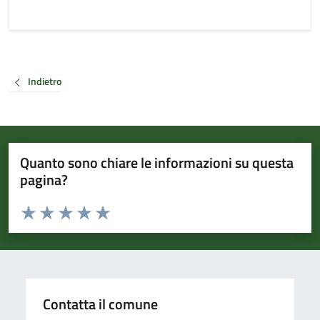
Indietro
Quanto sono chiare le informazioni su questa
pagina?
Valuta da 1 a 5 stelle la pagina
Valuta 1 stelle su 5
Valuta 2 stelle su 5
Valuta 3 stelle su 5
Valuta 4 stelle su 5
Valuta 5 stelle su 5
Contatta il comune