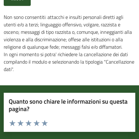
Non sono consentiti: attacchi e insulti personali diretti agli
utenti e/o a terzi; linguaggio offensivo, volgare, razzista e
osceno; messaggi di tipo razzista o, comunque, inneggianti alla
violenza e alla discriminazione; offese alle istituzioni o alla
religione di qualunque fede; messaggi falsi e/o diffamatori.
In ogni momento si potra' richiedere la cancellazione dei dati
compilando il modulo e selezionando la tipologia "Cancellazione
dati".
Quanto sono chiare le informazioni su questa
pagina?
Valuta da 1 a 5 stelle la pagina
Valuta 1 stelle su 5
Valuta 2 stelle su 5
Valuta 3 stelle su 5
Valuta 4 stelle su 5
Valuta 5 stelle su 5