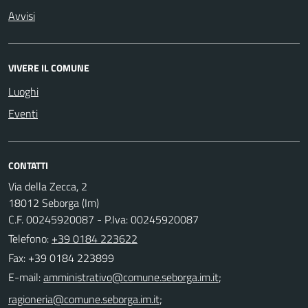
Avvisi
VIVERE IL COMUNE
Luoghi
Eventi
CONTATTI
Via della Zecca, 2
18012 Seborga (Im)
C.F. 00245920087 - P.Iva: 00245920087
Telefono:
+39 0184 223622
Fax: +39 0184 223899
E-mail:
;
;