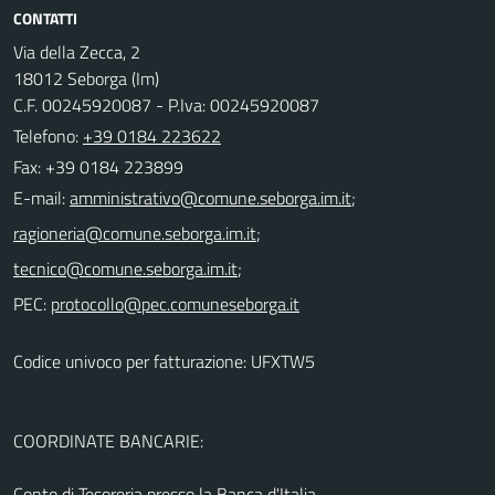
CONTATTI
Via della Zecca, 2
18012 Seborga (Im)
C.F. 00245920087 - P.Iva: 00245920087
Telefono:
+39 0184 223622
Fax: +39 0184 223899
E-mail:
;
;
;
PEC:
Codice univoco per fatturazione: UFXTW5
COORDINATE BANCARIE:
Conto di Tesoreria presso la Banca d'Italia