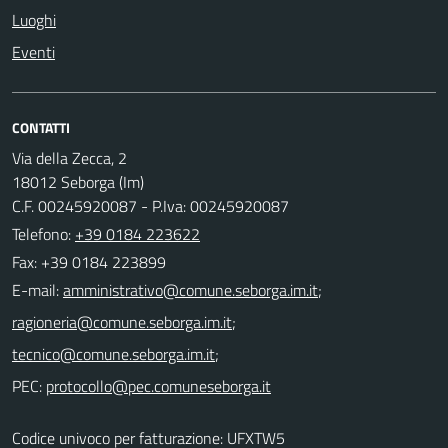
Luoghi
Eventi
CONTATTI
Via della Zecca, 2
18012 Seborga (Im)
C.F. 00245920087 - P.Iva: 00245920087
Telefono:
+39 0184 223622
Fax: +39 0184 223899
E-mail:
;
;
;
PEC:
Codice univoco per fatturazione: UFXTW5