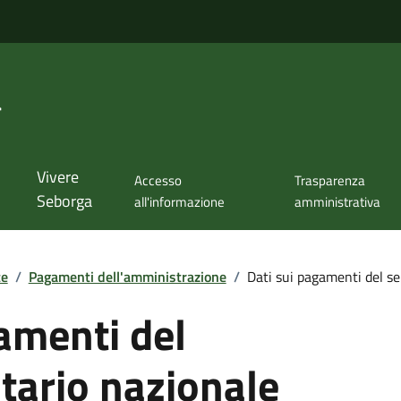
a
Vivere
Accesso
Trasparenza
Seborga
all'informazione
amministrativa
te
/
Pagamenti dell'amministrazione
/
Dati sui pagamenti del ser
amenti del
itario nazionale