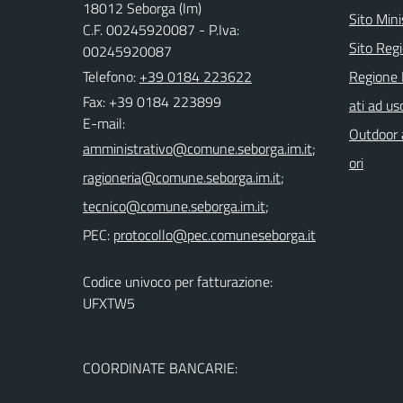
18012 Seborga (Im)
Sito Mini
C.F. 00245920087 - P.Iva:
Sito Regi
00245920087
Telefono:
+39 0184 223622
Regione 
Fax: +39 0184 223899
ati ad us
E-mail:
Outdoor a
;
ori
;
;
PEC:
Codice univoco per fatturazione:
UFXTW5
COORDINATE BANCARIE: