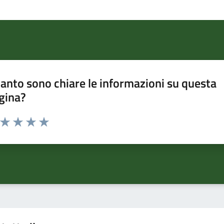
anto sono chiare le informazioni su questa
gina?
a da 1 a 5 stelle la pagina
ta 1 stelle su 5
Valuta 2 stelle su 5
Valuta 3 stelle su 5
Valuta 4 stelle su 5
Valuta 5 stelle su 5