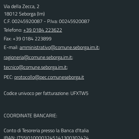
Via della Zecca, 2
18012 Seborga (Im)
C.F. 00245920087 - P.Iva: 00245920087
Telefono:
+39 0184 223622
Fax: +39 0184 223899
E-mail:
;
;
;
PEC:
Codice univoco per fatturazione: UFXTW5
COORDINATE BANCARIE:
Conto di Tesoreria presso la Banca d'Italia
IBAN: IT55I0100003245141300302424