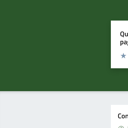
Qu
pa
Valut
Valu
Con