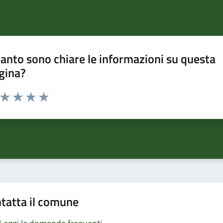
anto sono chiare le informazioni su questa
gina?
a da 1 a 5 stelle la pagina
ta 1 stelle su 5
Valuta 2 stelle su 5
Valuta 3 stelle su 5
Valuta 4 stelle su 5
Valuta 5 stelle su 5
tatta il comune