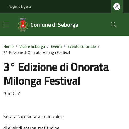
Regione Liguria
Comune di Seborga
Home
/
Vivere Seborga
/
Eventi
/
Evento culturale
/
3° Edizione di Onorata Milonga Festival
3° Edizione di Onorata
Milonga Festival
“Cin Cin”
Serata spensierata in un calice
di elisir di eterna gratitudine,