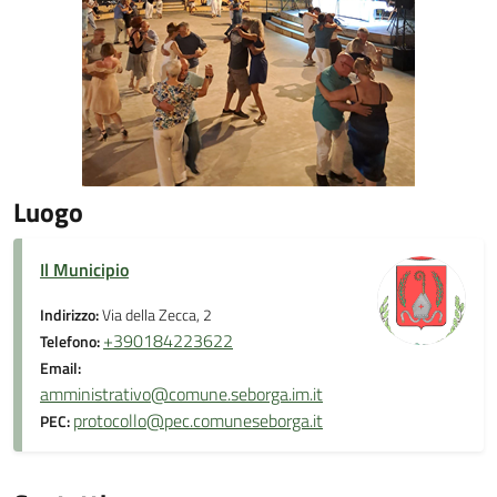
Luogo
Il Municipio
Indirizzo:
Via della Zecca, 2
+390184223622
Telefono:
Email:
amministrativo@comune.seborga.im.it
protocollo@pec.comuneseborga.it
PEC: