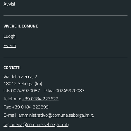
Avvisi
VIVERE IL COMUNE
Luoghi
Eventi
CONTATTI
Via della Zecca, 2
18012 Seborga (Im)
C.F. 00245920087 - P.Iva: 00245920087
Telefono:
+39 0184 223622
Fax: +39 0184 223899
E-mail:
;
;