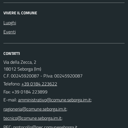
VIVERE IL COMUNE
Luoghi
Eventi
CONTATTI
Via della Zecca, 2
18012 Seborga (Im)
C.F. 00245920087 - P.Iva: 00245920087
Telefono:
+39 0184 223622
Fax: +39 0184 223899
E-mail:
;
;
;
PEC: