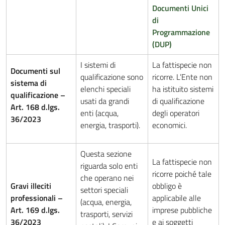
Documenti Unici
di
Programmazione
(DUP)
I sistemi di
La fattispecie non
Documenti sul
qualificazione sono
ricorre. L’Ente non
sistema di
elenchi speciali
ha istituito sistemi
qualificazione –
usati da grandi
di qualificazione
Art. 168 d.lgs.
enti (acqua,
degli operatori
36/2023
energia, trasporti).
economici.
Questa sezione
La fattispecie non
riguarda solo enti
ricorre poiché tale
che operano nei
Gravi illeciti
obbligo è
settori speciali
professionali –
applicabile alle
(acqua, energia,
Art. 169 d.lgs.
imprese pubbliche
trasporti, servizi
36/2023
e ai soggetti