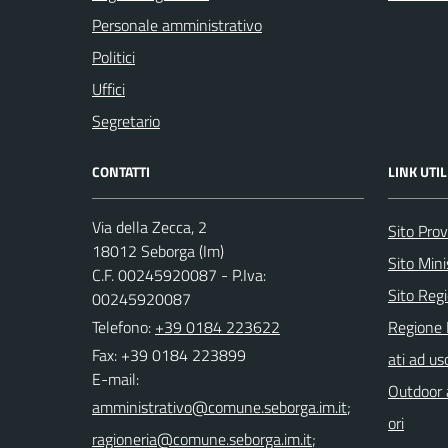
Personale amministrativo
Politici
Uffici
Segretario
CONTATTI
LINK UTIL
Via della Zecca, 2
Sito Prov
18012 Seborga (Im)
Sito Mini
C.F. 00245920087 - P.Iva:
Sito Regi
00245920087
Telefono:
+39 0184 223622
Regione 
Fax: +39 0184 223899
ati ad us
E-mail:
Outdoor a
;
ori
;