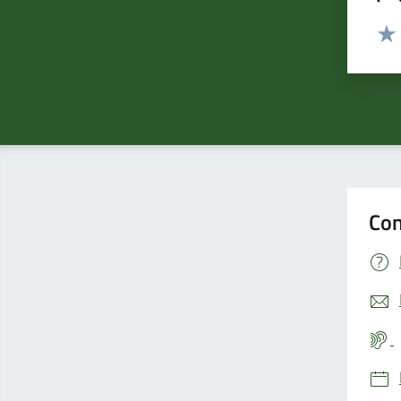
Valut
Valu
Con