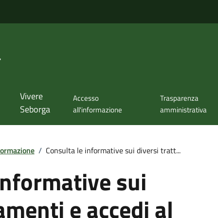
a
Vivere
Accesso
Trasparenza
Seborga
all'informazione
amministrativa
formazione
/
Consulta le informative sui diversi tratt...
informative sui
amenti e accedi al