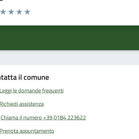
a da 1 a 5 stelle la pagina
ta 1 stelle su 5
Valuta 2 stelle su 5
Valuta 3 stelle su 5
Valuta 4 stelle su 5
Valuta 5 stelle su 5
tatta il comune
Leggi le domande frequenti
Richiedi assistenza
Chiama il numero +39 0184 223622
Prenota appuntamento