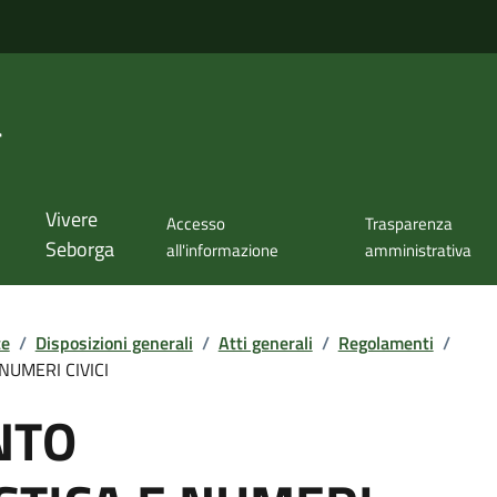
a
Vivere
Accesso
Trasparenza
Seborga
all'informazione
amministrativa
te
/
Disposizioni generali
/
Atti generali
/
Regolamenti
/
UMERI CIVICI
NTO