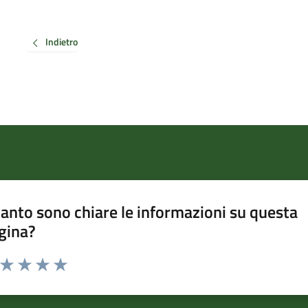
Indietro
anto sono chiare le informazioni su questa
gina?
a da 1 a 5 stelle la pagina
ta 1 stelle su 5
Valuta 2 stelle su 5
Valuta 3 stelle su 5
Valuta 4 stelle su 5
Valuta 5 stelle su 5