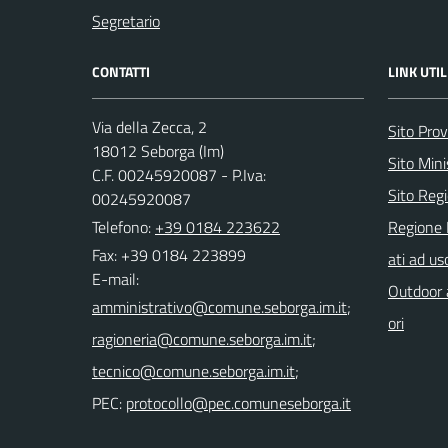
Segretario
CONTATTI
LINK UTIL
Via della Zecca, 2
Sito Prov
18012 Seborga (Im)
Sito Mini
C.F. 00245920087 - P.Iva:
Sito Regi
00245920087
Telefono:
+39 0184 223622
Regione 
Fax: +39 0184 223899
ati ad us
E-mail:
Outdoor a
;
ori
;
;
PEC: