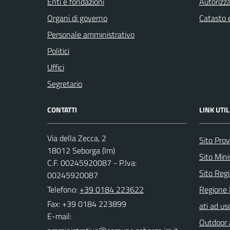
Enti e fondazioni
Autorizza
Organi di governo
Catasto e
Personale amministrativo
Politici
Uffici
Segretario
CONTATTI
LINK UTIL
Via della Zecca, 2
Sito Prov
18012 Seborga (Im)
Sito Mini
C.F. 00245920087 - P.Iva:
Sito Regi
00245920087
Telefono:
+39 0184 223622
Regione 
Fax: +39 0184 223899
ati ad us
E-mail:
Outdoor a