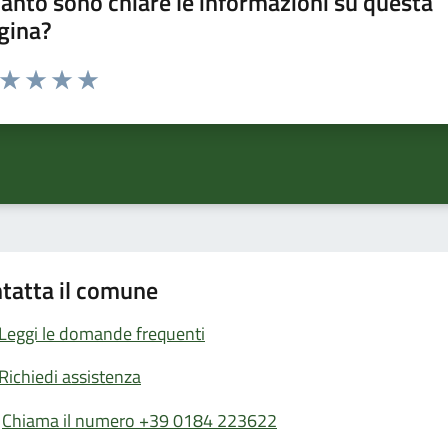
anto sono chiare le informazioni su questa
gina?
a da 1 a 5 stelle la pagina
ta 1 stelle su 5
Valuta 2 stelle su 5
Valuta 3 stelle su 5
Valuta 4 stelle su 5
Valuta 5 stelle su 5
tatta il comune
Leggi le domande frequenti
Richiedi assistenza
Chiama il numero +39 0184 223622