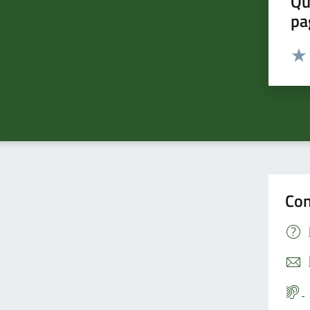
Qu
pa
Valut
Valu
Con