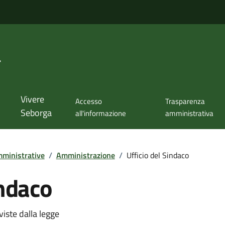
a
Vivere
Accesso
Trasparenza
Seborga
all'informazione
amministrativa
ministrative
/
Amministrazione
/
Ufficio del Sindaco
indaco
viste dalla legge