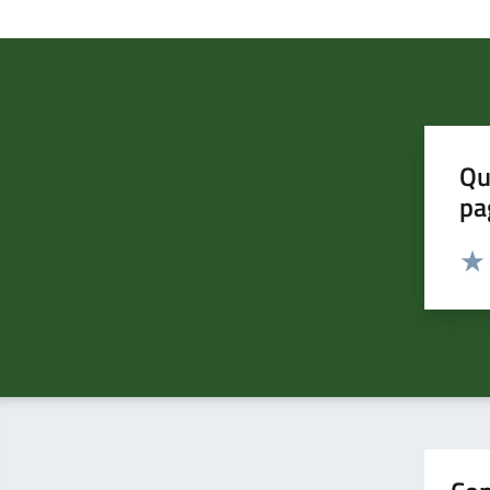
Qu
pa
Valut
Valu