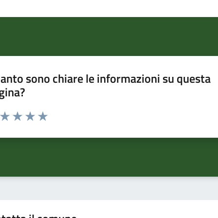
anto sono chiare le informazioni su questa
gina?
a da 1 a 5 stelle la pagina
ta 1 stelle su 5
Valuta 2 stelle su 5
Valuta 3 stelle su 5
Valuta 4 stelle su 5
Valuta 5 stelle su 5