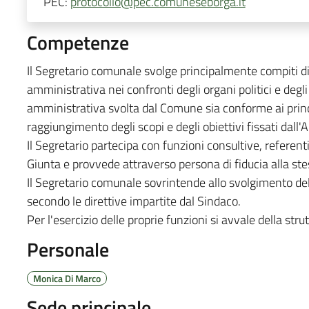
PEC:
protocollo@pec.comuneseborga.it
Competenze
Il Segretario comunale svolge principalmente compiti di 
amministrativa nei confronti degli organi politici e degli
amministrativa svolta dal Comune sia conforme ai princi
raggiungimento degli scopi e degli obiettivi fissati dal
Il Segretario partecipa con funzioni consultive, referenti 
Giunta e provvede attraverso persona di fiducia alla stesu
Il Segretario comunale sovrintende allo svolgimento delle
secondo le direttive impartite dal Sindaco.
Per l'esercizio delle proprie funzioni si avvale della stru
Personale
Monica Di Marco
Sede principale