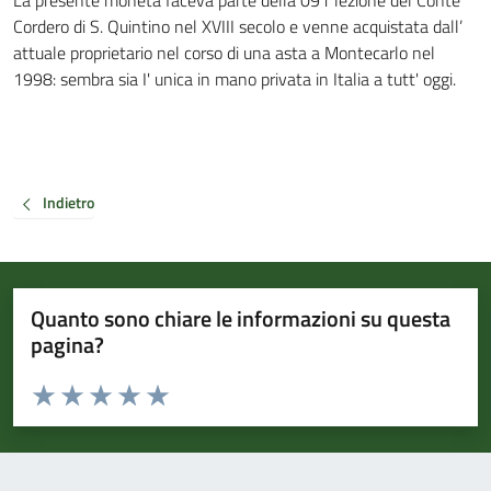
La presente moneta faceva parte della 091 lezione del Conte
Cordero di S. Quintino nel XVIII secolo e venne acquistata dall’
attuale proprietario nel corso di una asta a Montecarlo nel
1998: sembra sia I' unica in mano privata in Italia a tutt' oggi.
Indietro
Quanto sono chiare le informazioni su questa
pagina?
Valuta da 1 a 5 stelle la pagina
Valuta 1 stelle su 5
Valuta 2 stelle su 5
Valuta 3 stelle su 5
Valuta 4 stelle su 5
Valuta 5 stelle su 5