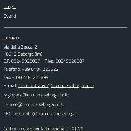
Luoghi
Eventi
CONTATTI
Via della Zecca, 2
18012 Seborga (Im)
C.F. 00245920087 - P.Iva: 00245920087
Telefono:
+39 0184 223622
Fax: +39 0184 223899
E-mail:
;
;
;
PEC:
Codice univoco per fatturazione: UFXTW5