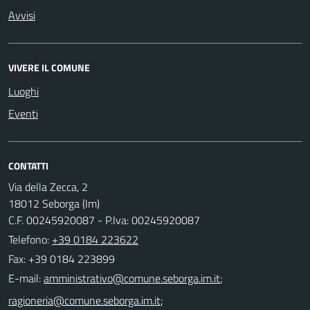
Avvisi
VIVERE IL COMUNE
Luoghi
Eventi
CONTATTI
Via della Zecca, 2
18012 Seborga (Im)
C.F. 00245920087 - P.Iva: 00245920087
Telefono:
+39 0184 223622
Fax: +39 0184 223899
E-mail:
;
;