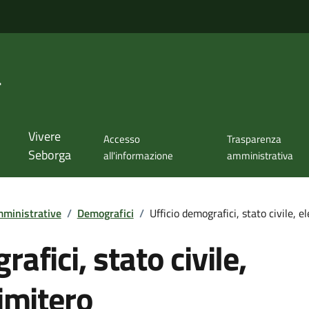
a
Vivere
Accesso
Trasparenza
Seborga
all'informazione
amministrativa
ministrative
/
Demografici
/
Ufficio demografici, stato civile, e
afici, stato civile,
cimitero