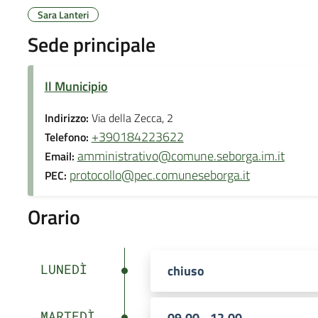
Sara Lanteri
Sede principale
Il Municipio
Indirizzo:
Via della Zecca, 2
+390184223622
Telefono:
amministrativo@comune.seborga.im.it
Email:
protocollo@pec.comuneseborga.it
PEC:
Orario
LUNEDÌ
chiuso
MARTEDÌ
09.00 - 12.00