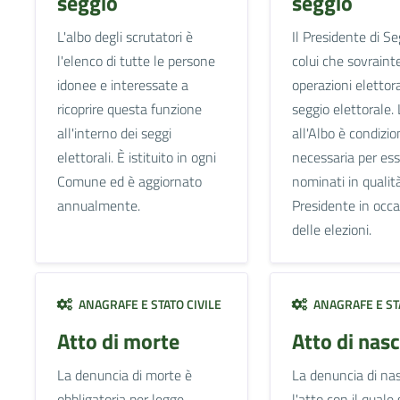
seggio
seggio
L'albo degli scrutatori è
Il Presidente di Se
l'elenco di tutte le persone
colui che sovraint
idonee e interessate a
operazioni elettora
ricoprire questa funzione
seggio elettorale. 
all'interno dei seggi
all'Albo è condizio
elettorali. È istituito in ogni
necessaria per es
Comune ed è aggiornato
nominati in qualità
annualmente.
Presidente in occ
delle elezioni.
ANAGRAFE E STATO CIVILE
ANAGRAFE E STA
Atto di morte
Atto di nasc
La denuncia di morte è
La denuncia di nas
obbligatoria per legge.
l'atto con il quale 