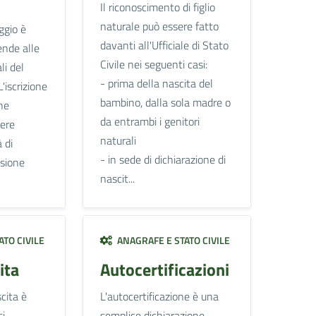
Il riconoscimento di figlio
naturale può essere fatto
ggio è
davanti all'Ufficiale di Stato
ende alle
Civile nei seguenti casi:
li del
- prima della nascita del
L'iscrizione
bambino, dalla sola madre o
ne
da entrambi i genitori
sere
naturali
 di
- in sede di dichiarazione di
asione
nascit...
TO CIVILE
ANAGRAFE E STATO CIVILE
ita
Autocertificazioni
cita è
L'autocertificazione è una
si
semplice dichiarazione,